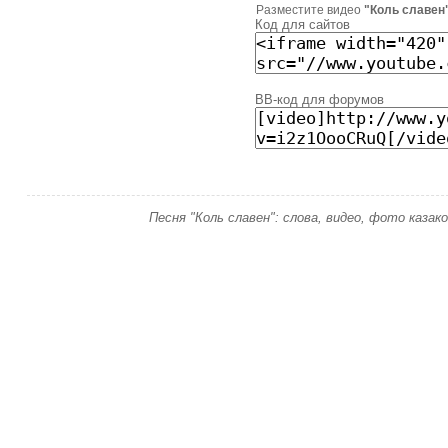
Разместите видео
"Коль славен
Код для сайтов
BB-код для форумов
Песня "Коль славен": слова, видео, фото казак