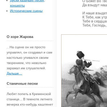
Диски казачьих песен,
О Боже! Во Тв
Да взыдут наш
концерты
Исторические сцены
И наше взыде
К Тебе, как ут
Тебе в сердца
Тебя, Господь,
О хоре Жарова
...На сцене он не просто
управлял, он создавал и сам
настолько упи­вался своим
творением, что невольно
зара­жал им слушателей.
Дальше…
Станичные песни
Любят попеть в Кременской
станице... В темноте летнего
вечерка кто-нибудь каш­лянет