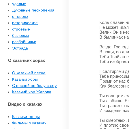
удалые
Духовные песнопения
о героях
Коль славен н
исторические
Не может изъя
строевые
Велик Он в неб
былевые
В былинках на
разбойничьи
Везде, Господь
Эстрада
В нощи, во дни
Тебя Твой агн
О казачьих хорах
Тебя изобража
Псалтирями д
О казачьей песне
Тебе приносим
Казачьи хоры
Прими от нас 
С песней по белу свету
Как благовонно
Казачий хор Жарова
Ты солнцем с
Ты любишь, Бож
Видео о казаках
Ты трапезою 
И зиждешь нам
Казачьи танцы
Ты смертных, 
Фильмы о казаках
И плотию свое