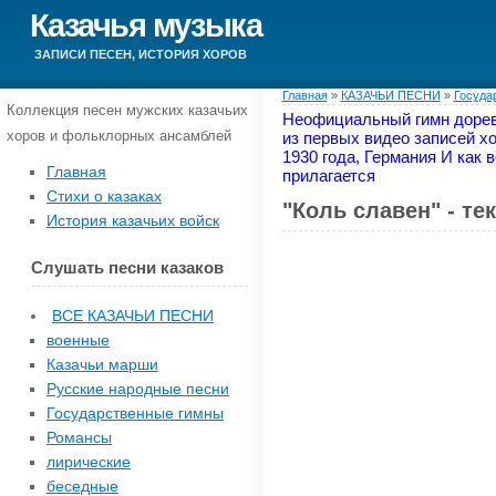
Казачья музыка
ЗАПИСИ ПЕСЕН, ИСТОРИЯ ХОРОВ
Главная
»
КАЗАЧЬИ ПЕСНИ
»
Госуда
Коллекция песен мужских казачьих
Неофициальный гимн дорев
хоров и фольклорных ансамблей
из первых видео записей х
1930 года, Германия И как в
Главная
прилагается
Стихи о казаках
"Коль славен" - те
История казачьих войск
Слушать песни казаков
ВСЕ КАЗАЧЬИ ПЕСНИ
военные
Казачьи марши
Русские народные песни
Государственные гимны
Романсы
лирические
беседные