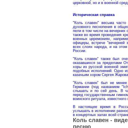
церковной, но и в военной сред
Историческая справка
"Коль славен" весьма часто
духовного песнопения в обще
пели в том числе на вечерних 
также во время проведения кр
военных церемониях, наприм
офицеры, встрече "вечерней з
всех слоях народа, и на это
России.
"Коль славен" также был оче
оказавшихся за пределами От
хоры из русской военной эми
подобных исполнений. Одно из
казачьим хором Сергея Жарова 
"Коль славен" был не менее 
Германии (под названием "Ich
слышать и по сей день. В ча
перед государственным гимном
воинского ритуала, известного
В настоящее время в Росси
услышать в исполнении разно
в концертных залах всей стран
Коль славен - вид
песню