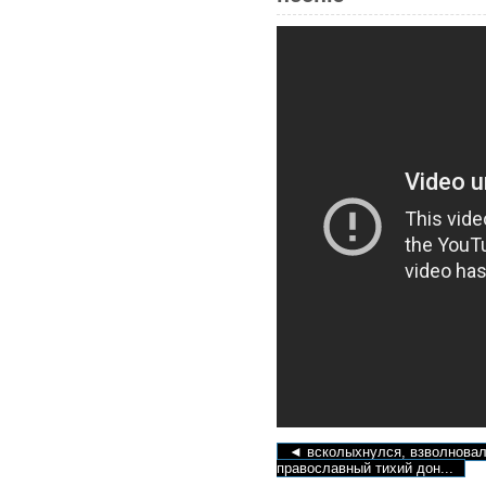
◄ всколыхнулся, взволнова
православный тихий дон...