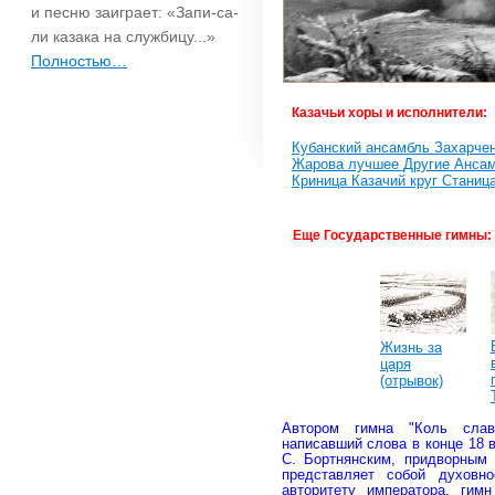
и песню заиграет: «Запи-са-
ли казака на службицу...»
Полностью…
Казачьи хоры и исполнители:
Кубанский ансамбль Захарче
Жарова
лучшее
Другие
Ансам
Криница
Казачий круг
Станиц
Еще Государственные гимны:
Жизнь за
царя
(отрывок)
Автором гимна "Коль слав
написавший слова в конце 18 
С. Бортнянским, придворным 
представляет собой духовн
авторитету императора, гим