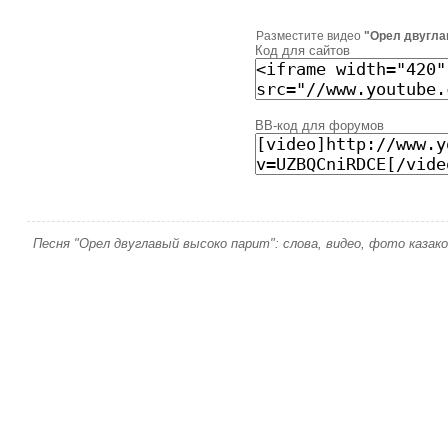
Разместите видео
"Орел двугла
Код для сайтов
BB-код для форумов
Песня "Орел двуглавый высоко парит": слова, видео, фото казак