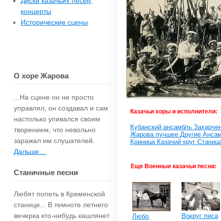
Диски казачьих песен,
концерты
Исторические сцены
О хоре Жарова
...На сцене он не просто
управлял, он создавал и сам
Казачьи хоры и исполнители:
настолько упи­вался своим
Кубанский ансамбль Захарче
творением, что невольно
Жарова
лучшее
Другие
Ансам
зара­жал им слушателей.
Криница
Казачий круг
Станиц
Дальше…
Еще Военные казачьи песни:
Станичные песни
Любят попеть в Кременской
станице... В темноте летнего
вечерка кто-нибудь каш­лянет
Вокруг леса
Любо,