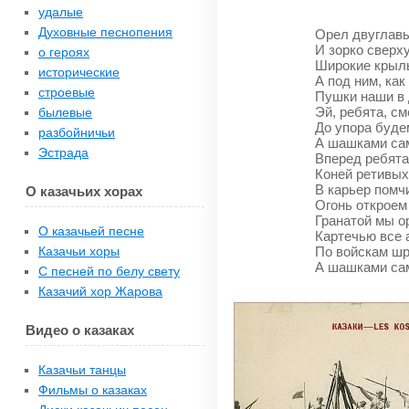
удалые
Духовные песнопения
Орел двуглавы
И зорко сверху
о героях
Широкие крыль
исторические
А под ним, как
строевые
Пушки наши в 
Эй, ребята, см
былевые
До упора буде
разбойничьи
А шашками сам
Эстрада
Вперед ребята,
Коней ретивых
В карьер помч
О казачьих хорах
Огонь откроем
Гранатой мы о
О казачьей песне
Картечью все 
По войскам шр
Казачьи хоры
А шашками са
С песней по белу свету
Казачий хор Жарова
Видео о казаках
Казачьи танцы
Фильмы о казаках