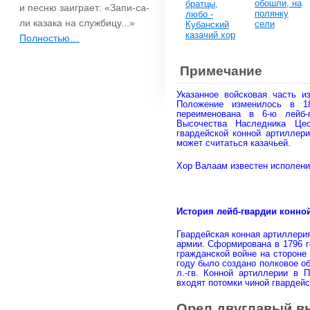
обошли, на
братцы,
и песню заиграет: «Запи-са-
полянку
любо -
ли казака на службицу...»
сели
Кубанский
казачий хор
Полностью…
Примечание
Указанное войсковая часть и
Положение изменилось в 1
переименована в 6-ю лейб-
Высочества Наследника Цес
гвардейской конной артиллер
может считаться казачьей.
Хор Валаам известен исполени
История лейб-гвардии конно
Гвардейская конная артиллери
армии. Сформирована в 1796 г
гражданской войне на стороне
году было создано полковое 
л.-гв. Конной артиллерии в 
входят потомки чиной гвардейс
Орел двуглавый вы