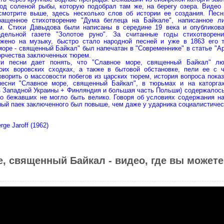
под соленой рыбы, которую подобрал там же, на берегу озера. Видео
мотрите выше, здесь несколько слов об истории ее создания. Песн
ращенное стихотворение "Дума беглеца на Байкале", написанное л
. Стихи Давыдова были написаны в середине 19 века и опубликов
едельной газете "Золотое руно". За считанные годы стихотворен
жено на музыку, быстро стало народной песней и уже в 1863 его т
оре - священный Байкал" был напечатан в "Современнике" в статье "Ар
орчества заключенных тюрем.
ти песни дает понять, что "Славное море, священный Байкал" л
оих воровских сходках, а также в бытовой обстановке, пели ее с ч
оворить о массовости побегов из царских тюрем, история вопроса показ
песни "Славное море, священный Байкал", в тюрьмах и на каторга
 Западной Украины + Финляндия и большая часть Польши) содержалось 
ло бежавших не могло быть велико. Говоря об условиях содержания на
ный паек заключенного был повыше, чем даже у ударника социалистичес
ge Jaroff (1962)
, священный Байкал - видео, где вы может