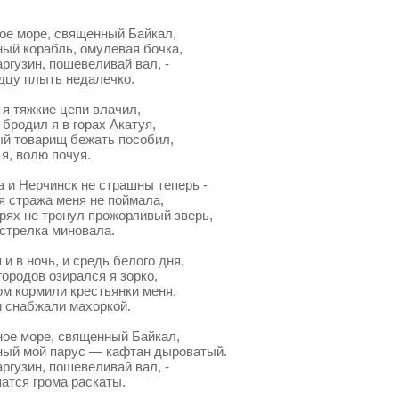
ое море, священный Байкал,
ый корабль, омулевая бочка,
ргузин, пошевеливай вал, -
цу плыть недалечко.
я тяжкие цепи влачил,
бродил я в горах Акатуя,
й товарищ бежать пособил,
я, волю почуя.
 и Нерчинск не страшны теперь -
я стража меня не поймала,
рях не тронул прожорливый зверь,
стрелка миновала.
и в ночь, и средь белого дня,
ородов озирался я зорко,
м кормили крестьянки меня,
 снабжали махоркой.
ое море, священный Байкал,
ый мой парус — кафтан дыроватый.
ргузин, пошевеливай вал, -
тся грома раскаты.