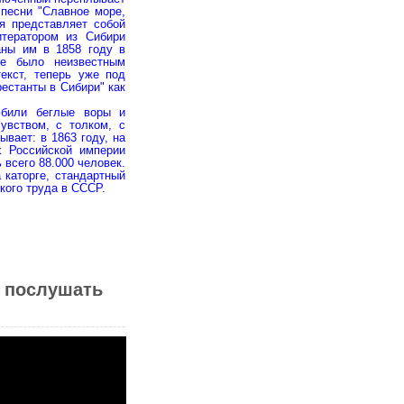
 песни "Славное море,
я представляет собой
итератором из Сибири
аны им в 1858 году в
ие было неизвестным
екст, теперь уже под
естанты в Сибири" как
юбили беглые воры и
увством, с толком, с
ывает: в 1863 году, на
х Российской империи
всего 88.000 человек.
 каторге, стандартный
кого труда в СССР.
е послушать