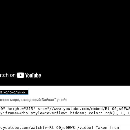
т колокольчик
авное море, священный Байкал"
у себя