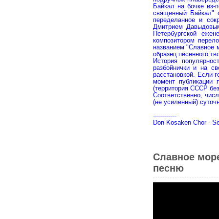
Байкал на бочке из-
священный Байкал" с
переделанное и сок
Дмитрием Давыдовым
Петербургской ежен
композитором перело
названием "Славное м
образец песенного тв
История популярнос
разбойнички и на св
расстановкой. Если г
момент публикации 
(территория СССР без
Соответственно, чис
(не усиленный) суточ
------------
Don Kosaken Chor - Ser
Славное море
песню