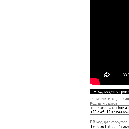
◄ однозвучно греми
Разместите видео
"Сл
Код для сайтов
BB-код для форумов