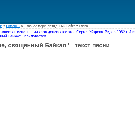
НИ
»
Романсы
»
Славное море, священный Байкал
: слова
жниках в исполнении хора донских казаков Сергея Жарова. Видео 1962 г. И как
ный Байкал" - прилагается
е, священный Байкал" - текст песни