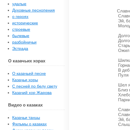
удалые
Духовные песнопения
Славн
Славн
о героях
Эй, ба
исторические
Молод
строевые
Долго 
былевые
Долго 
разбойничьи
Стары
Эстрада
Ожил 
Шилка
О казачьих хорах
Горна
В деб
О казачьей песне
Пуля 
Казачьи хоры
Шел я 
С песней по белу свету
Близ г
Казачий хор Жарова
Хлебо
Парни
Видео о казаках
Славн
Славн
Казачьи танцы
Эй, ба
Фильмы о казаках
Слыша