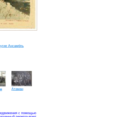
ругие
Ансамбль
Атаман
ом
ередвижения с помощью
ключенный переплывает