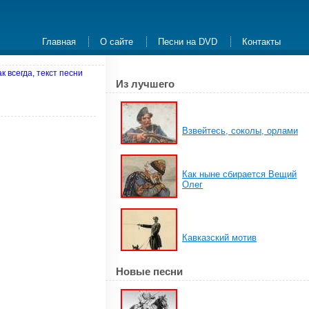
Главная
О сайте
Песни на DVD
Контакты
 всегда, текст песни
Из лучшего
Взвейтесь, соколы, орлами
Как ныне сбирается Вещий
Олег
Кавказский мотив
Новые песни