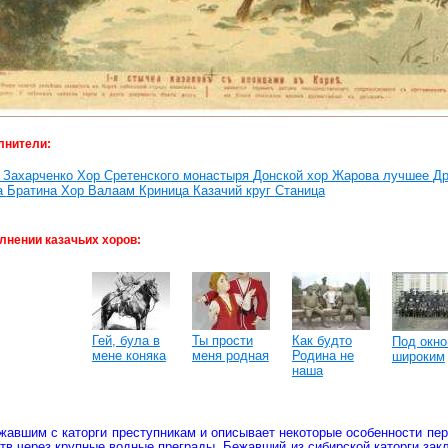
лнители:
 Захарченко
Хор Сретенского монастыря
Донской хор Жарова
лучшее
Д
а
Братина
Хор Валаам
Криница
Казачий круг
Станица
лнении казачьих хоров:
Гей, була в
Ты прости
Как будто
Под окн
мене коняка
меня родная
Родина не
широким
наша
жавшим с каторги преступникам и описывает некоторые особенности п
тв через крупные водные преграды. Бежавший из сибирской каторги за