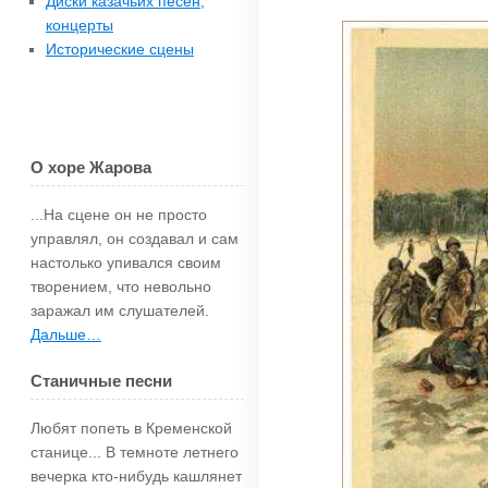
Диски казачьих песен,
концерты
Исторические сцены
О хоре Жарова
...На сцене он не просто
управлял, он создавал и сам
настолько упи­вался своим
творением, что невольно
зара­жал им слушателей.
Дальше…
Станичные песни
Любят попеть в Кременской
станице... В темноте летнего
вечерка кто-нибудь каш­лянет