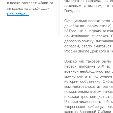
Император назначал Степ
и песню заиграет: «Запи-са-
наказным атаманом, то
ли казака на службицу...»
Государя.
Полностью…
Официально войско вело и 
декабря по новому стилю),
IV Грозный в награду за в
наименование «Царская 
даровано войску Высочайшим
образом, стало считаться
России (после Донского и Те
Войско как таковое было
первой половине XIX в.
военной необходимостью 
можно считать Положение 1
истории собственно Сибир
комплектовалось из разн
показательны в этом отноше
в казаки крестьян (как ст
России) численность войска
«коренные» сибирцы, я
казаков Западной Сибири X