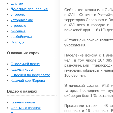
удалые
Духовные песнопения
Сибирские казаки или Сиби
о героях
в XVII—XX веке в Российск
территорию Северного и Во
исторические
с XVI века в городах и н
строевые
войсковой круг — 6 (19) де
былевые
разбойничьи
«Столицей» войска являетс
Эстрада
учреждения.
О казачьих хорах
Население войска к 1 янва
чел., в том числе 167 98
О казачьей песне
разночинцами («иногород
Казачьи хоры
генералы, офицеры и чино
С песней по белу свету
166 636 чел.
Казачий хор Жарова
Этнический состав: 94,3
татары. Последние — мус
Видео о казаках
сибирцев был 1 %, осталь
Казачьи танцы
Проживали казаки в 48 ст
Фильмы о казаках
посёлках и 16 выселках. 