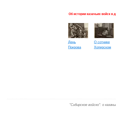
Об истории казачьих войск в д
День
О сотнике
Покрова
Хоперском
"Сибирское войско": о казач