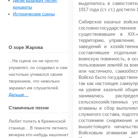
Диски казачьих песен,
выделилось в самостояте
концерты
1917 года (ст. ст.) достигло 
Исторические сцены
Сибирское казачье войск
сословно-государстве
существовавшее в XIX
территорию, управление
заведений и хозяйственн
О хоре Жарова
составлявшее отдельно
воинскую повинность, в ос
...На сцене он не просто
пользования землёй за вое
управлял, он создавал и сам
или частичного, самообес
настолько упи­вался своим
Войско было государственн
творением, что невольно
так как настоящее самоуп
зара­жал им слушателей.
на уровне казачьей общи
Дальше…
занимались распре
сельскохозяйственных у
Станичные песни
атаманы и сбор выполнял
служилого состава, подгото
состоянием снаряжения и
Любят попеть в Кременской
вышестоящего начальств
станице... В темноте летнего
Войсковым атаманом авто
вечерка кто-нибудь каш­лянет