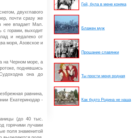
Гей, була в мене коняка
не­гом, двухглавого
ер, почти сразу же
в нее впадает Мал.
Блажен муж
 с го­рами, выходит
апад и недалеко от
два моря, Азовское и
Прощание славянки
а на Черном море, а
Протоке, поднявшись
Судоходна она до
Ты прости меня родная
ез­брежная равнина,
инии Екатеринодар -
Как будто Родина не наша
аницы (до 40 тыс.
под горячими лучами
ные поля знаменитой
ю вы­деляются поля,