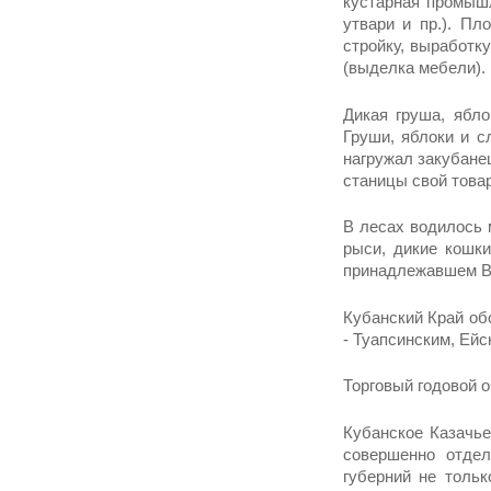
кустарная промыш­
утва­ри и пр.). П
стройку, выработку
(выделка мебели).
Дикая груша, ябло
Груши, яблоки и с
нагружал закубане
станицы свой товар
В лесах водилось 
рыси, дикие кошки
принадлежавшем Ве
Кубанский Край об
- Туапсинским, Ейс
Торговый годовой о
Кубанское Казачье
совершенно отдел
губерний не толь