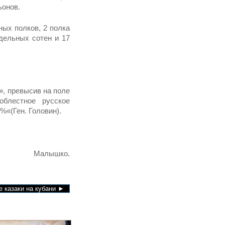
ьонов.
ных полков, 2 полка
тдельных сотен и 17
, превысив на поле
облестное русское
«(Ген. Головин).
 Малышко.
е казаки на кубани ►