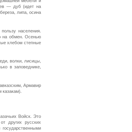
, домашней мебели и
ьев — дуб (идет на
 береза, липа, осина
 пользу населения.
ю на обмен. Осенью
тые хлебом сте­пные
еди, волки, лисицы,
ько в заповеднике,
в­казским, Армавир
 казакам).
аза­чьих Войск. Это
от других русских
и государственными