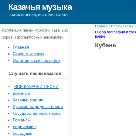
Казачья музыка
ЗАПИСИ ПЕСЕН, ИСТОРИЯ ХОРОВ
Главная
»
История казачь
Коллекция песен мужских казачьих
Обзор географии и хоз
войне
хоров и фольклорных ансамблей
Кубань
Главная
Стихи о казаках
История казачьих войск
Слушать песни казаков
ВСЕ КАЗАЧЬИ ПЕСНИ
военные
Казачьи марши
Русские народные песни
Государственные гимны
Романсы
лирические
беседные