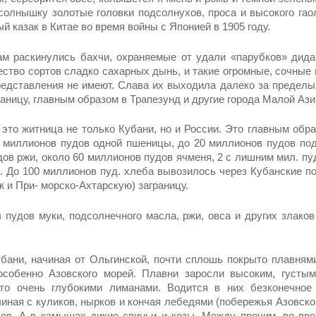
 солнышку золотые головки подсолнухов, проса и высо­кого гао
й казак в Китае во время войны с Японией в 1905 году.
м раскинулись бахчи, охраняемые от удали «парубков» дида
ство сор­тов сладко сахарных дынь, и такие огром­ные, сочные 
редставления не имеют. Слава их выходила далеко за пределы
аницу, главным образом в Трапезунд и другие города Малой Ази
это житница не только Кубани, но и России. Это главным обр
 миллионов пудов одной пшеницы, до 20 миллионов пу­дов под
ов ржи, около 60 миллионов пудов ячме­ня, 2 с лишним мил. пуд
 д. До 100 миллионов пуд. хлеба вывозилось через Кубанские п
к и При- морско-Ахтарскую) заграницу.
 пудов муки, подсол­нечного масла, ржи, овса и других злако
бани, начиная от Ольгинской, почти сплошь покрыто плавнями
 особенно Азовского морей. Плавни заросли высоким, густы
­то очень глубокими лиманами. Водится в них безконечное
иная с куликов, нырков и кончая лебедями (побережья Азовског
ов. А в камышах дикие свиньи и козы. Между прочим, во вр