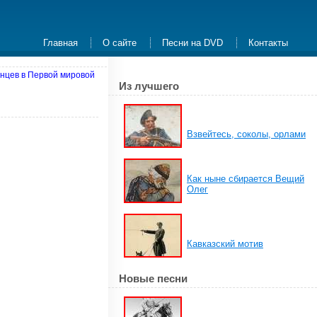
Главная
О сайте
Песни на DVD
Контакты
анцев в Первой мировой
Из лучшего
Взвейтесь, соколы, орлами
Как ныне сбирается Вещий
Олег
Кавказский мотив
Новые песни