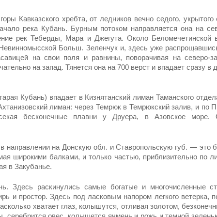
оры Кавказского хреб­та, от ледников вечно седого, укрытого с
ачало ре­ка Кубань. Бурным потоком направляется она на сев
ение рек Теберды, Мара и Джегута. Около Беломечетинской 
 Невинномысской Больш. Зеленчук и, здесь уже распрощавшись
асавицей на свои поля и равнины, поворачивая на северо-з
чательно на запад. Тянется она на 700 верст и впадает сразу в 
старая Кубань) впадает в Кизнятанский лиман Таманского отдел
Ахтанизовский лиман: через Темрюк в Темрюкский залив, и по 
секая бесконечные плавни у Друера, в Азовское море. 
в направлении на Дон­скую обл. и Ставропольскую губ. — это б
мая ши­рокими балками, и только частью, прибли­зительно по л
я в Закубанье.
нь. Здесь раскинулись самые богатые и многочисленные ст
ирь и простор. Здесь под ласковым напором легкого ветер­ка, 
асколько хватает глаз, колышутся, отли­вая золотом, безконеч
, серебрится овес, колы­шется ячмень и рожь и темной зелень