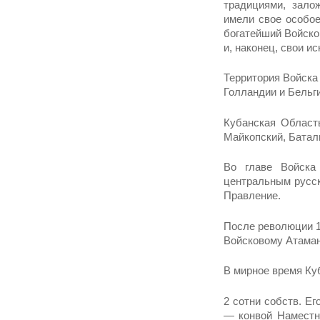
традициями, зало
имели свое особое
богатейший Войско
и, наконец, свои и
Территория Войска
Голландии и Бельги
Кубанская Область
Майкопский, Батал
Во главе Войска
центральным русск
Правление.
После революции 1
Войсковому Атаман
В мирное время Куб
2 сотни собств. Ег
— конвой Наместни