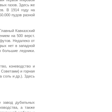
ых газов. Здесь же
в. В 1914 году на
50.000 пудов разной
Главный Кавказский
ением на 500 верст.
утов. Неда­леко от
рых нет в западной
я большие ледники.
тво, ко­неводство и
 Советами) и горная
 соль и др.). Здесь
 завод ду­бильных
изводства, а также