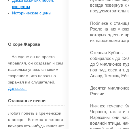
Диски казачьих песен,
всегда повернув к
концерты
предусмотри­тельны
Исторические сцены
Поближе к станица
Росло на них множе
которых здесь и п
их пароходами загр
О хоре Жарова
Степная Кубань — 
...На сцене он не просто
собиралось до 120
управлял, он создавал и сам
до 9 миллионов пуд
настолько упи­вался своим
нов пуд. овса и т.
Анапу, Темрюк, Ейс
творением, что невольно
зара­жал им слушателей.
Десятки миллионов
Дальше…
России.
Станичные песни
Нижнее течение Ку
Черного, так и и
Любят попеть в Кременской
Изрезаны они час
станице... В темноте летнего
водяной птицы, нач
вечерка кто-нибудь каш­лянет
всякой рыбы и рак