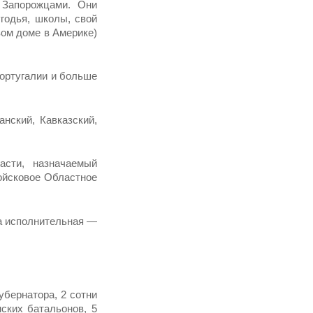
Запо­рожцами. Они
угодья, школы, свой
ом доме в Аме­рике)
Португалии и больше
нс­кий, Кавказский,
ти, на­значаемый
ойсковое Областное
а ис­полнительная —
бер­натора, 2 сотни
ских батальонов, 5