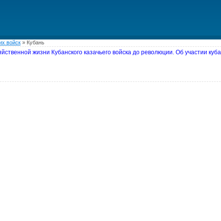
их войск
»
Кубань
яйственной жизни Кубанского казачьего войска до революции. Об участии куб