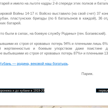
тарей и имело на льготе кадры 2-й спереди этих полков и батал
ровой Войны 14-17 гг. Войско выставило (на свой счет) 37 кон­
Кубан. пластунских бригады (по 6 батальонов в каждой), 36 о
ких батарей.
что были в силах, на боевую службу Родины» (ген. Богаев­ский).
ывшими из строя от кровавых потерь 94% и пленными лишь 6%»
й жерт­венностью и боевым упорством даже поисти­не д
е выбывшими из строя от кровавых потерь 87%» и пленными 13%
Кубань — родина, ве­ковой наш богатырь
.
Париж.
оронежа и до кубани в 1919-20
первы