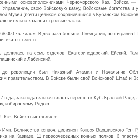
женными основоположни­ками Черноморского Каз. Войска — 
 Управле­ние, свою Войсковую казну, Войсковые бо­гатства и 
вой Музей (почти целиком сохранившийся в Кубанском Войсков
сключительно каза­чьи строевые части.
 68.000 кв. килом. В два раза больше Швейцарии, почти равна 
и, взятых вместе.
 делилась на семь от­делов: Екатеринодарский, Ейский, Тама
пашинский и Лабинский.
 до революции был Наказный Атаман и Начальник Облас
им прави­тельством. В Войске были свой Войсковой Штаб и В
7 года, законодательная власть перешла к Куб. Краевой Раде, 
у, изби­раемому Радою.
. Каз. Войско выстав­ляло:
о Имп. Величества конвоя, дивизион Конвоя Варшавского Ген. Гу
ка на Кавказе, 11 первоочередных конных полков, 6 пластун