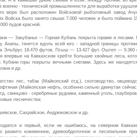
 военно - технической промышленности для выработки удушлив
ого моря был расположен Войсковой рыболовный завод Ачуе
х Войска было за­нято свыше 7.000 человек и было поймано 1
000 пудов красной.
ани — Закубанье — Горная Кубань покрыта горами и лесами. 
 у Анапы, тянется вдоль всей юго - западной границы протяж
а Эльбрус 18.470 футов, Псыш — 13.427 фут. Оштеп — 9.360 ф
 впервые на Кав­казском хребте большие хвойные леса, кото­
х Ку­бани горы покрыты вечными снегами. Здесь же находятс
лана и др.
атство лес, табак (Май­копский отд.), скотоводство, овцеводс
фтяная (Майкопская нефть, особенно сильно дви­нутая сейчас
д. свинцово - серебряные рудни­ки, каменный уголь, глауберова
ковые лесничества:
евское, Сахрайское, Андрюковское и др.
одился и первый, если не ошибаюсь, на северном Кавказе
о развито ко­жевенное, древообделочное и лесопильное про