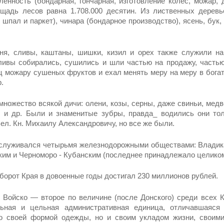
ленность (бондарная, гончарная, изготовле­ние колес, можар
лощадь лесов равна 1.708.000 де­сятин. Из лиственных дерев
 шпал и паркет), чи­нара (бондарное производство), ясень, бук,
ня, сливы, каштаны, шишки, кизил и орех также служили на
ливы собирались, сушились и шли частью на про­дажу, часть
ц можару сушеных фруктов и ехал менять меру на меру в бога
.
множество всякой дичи: олени, козы, серны, даже свиньи, медв
 и др. Бы­ли и знаменитые зубры, правда_ водились они тол
л. Кн. Михаилу Александровичу, но все же были.
служивался четырьмя железнодорожными обществами: Владика
ким и Черноморо - Кубанским (последнее принад­лежало целиком
борот Края в довоен­ные годы достигал 230 миллионов рублей.
 Войско — второе по величине (после Донского) среди всех К
ьная и цельная административная единица, отли­чавшаяся 
ко своей формой одежды, но и своим укладом жизни, своим