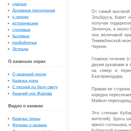
удалые
Духовные песнопения
От самой высокой г
о героях
Эльбруса, борет н
получая под­крепл
исторические
Зеленчук, а около
строевые
она величавой кр
былевые
Темижбекской окон­
разбойничьи
Чер­ное.
Эстрада
Главное течение (
О казачьих хорах
двумя рукавами в 
на север и пере
О казачьей песне
Екатеринодара.
Казачьи хоры
С песней по белу свету
Правая ее сторона 
Казачий хор Жарова
изредка пересекае
Майкоп переходяща
Видео о казаках
Это степная Куба
Казачьи танцы
жителей). Здесь ш
яркого солнышка, н
Фильмы о казаках
Кубанской пшеницы