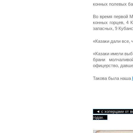
конных поле­вых ба
Во время первой Ми
конных горцев, 4 
запасных, 9 Кубанс
«Казаки дали все, 
«Казаки имели выб
брани молчаливо
офицерство, давше
Такова была наша
◄ с хоперцами от в
годах.