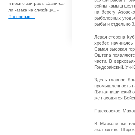
и песню заиграет: «Запи-са-
войны камыш шел в
ли казака на службицу...»
на берегу Азовск
Полностью…
рыболовных угодья
рыбы и отдельно 3.
Левая сторона Куб
хребет, начинаясь
Самая высокая гор
Оштепа появляются
части. В верховья
Гондорайский, Уч-К
Здесь главное бог
промышленность не
(Баталпашинский от
же находятся Войс
Пшеховское, Махош
В Майкопе же нах
экстрактов. Широк